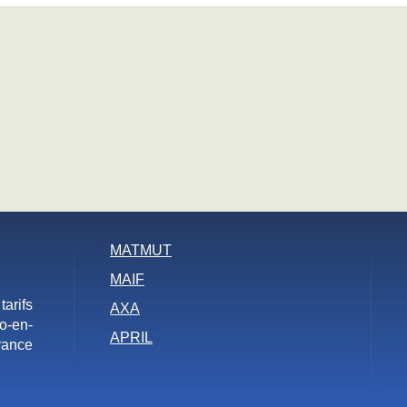
MATMUT
MAIF
arifs
AXA
o-en-
APRIL
rance