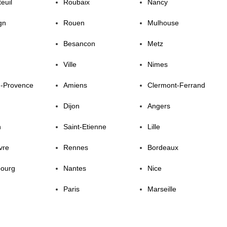
euil
Roubaix
Nancy
gn
Rouen
Mulhouse
Besancon
Metz
Ville
Nimes
n-Provence
Amiens
Clermont-Ferrand
Dijon
Angers
n
Saint-Etienne
Lille
vre
Rennes
Bordeaux
bourg
Nantes
Nice
Paris
Marseille