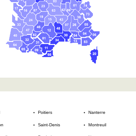
l
Poitiers
Nanterre
on
Saint-Denis
Montreuil