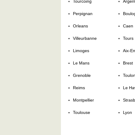
Tourcoing
Argent
Perpignan
Boulo
Orleans
Caen
Villeurbanne
Tours
Limoges
Aix-E
Le Mans
Brest
Grenoble
Toulo
Reims
Le Ha
Montpellier
Stras
Toulouse
Lyon