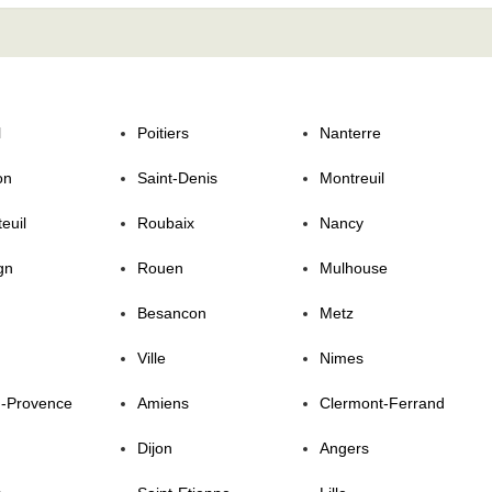
l
Poitiers
Nanterre
on
Saint-Denis
Montreuil
euil
Roubaix
Nancy
gn
Rouen
Mulhouse
Besancon
Metz
Ville
Nimes
n-Provence
Amiens
Clermont-Ferrand
Dijon
Angers