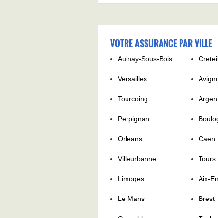
VOTRE ASSURANCE PAR VILLE
Aulnay-Sous-Bois
Cretei
Versailles
Avign
Tourcoing
Argent
Perpignan
Boulo
Orleans
Caen
Villeurbanne
Tours
Limoges
Aix-E
Le Mans
Brest